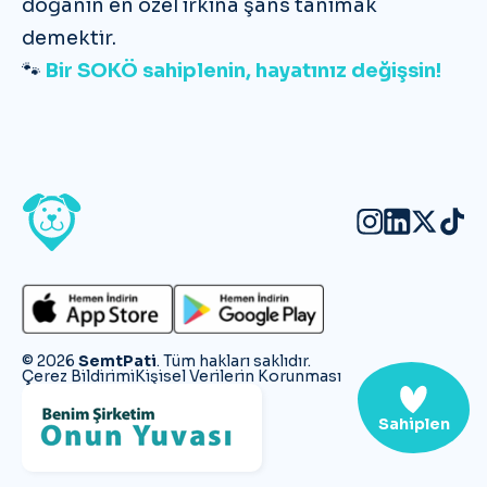
doğanın en özel ırkına şans tanımak
demektir.
🐾
Bir SOKÖ sahiplenin, hayatınız değişsin!
©
2026
SemtPati
. Tüm hakları saklıdır.
Çerez Bildirimi
Kişisel Verilerin Korunması
Sahiplen