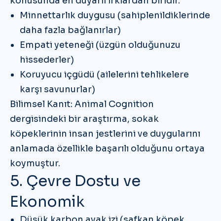
konusunda
en duyarlı ırklardan
biridir.
Minnettarlık duygusu
(sahiplenildiklerinde
daha fazla bağlanırlar)
Empati yeteneği
(üzgün olduğunuzu
hissederler)
Koruyucu içgüdü
(ailelerini tehlikelere
karşı savunurlar)
Bilimsel Kanıt:
Animal Cognition
dergisindeki bir araştırma, sokak
köpeklerinin insan jestlerini ve duygularını
anlamada özellikle başarılı olduğunu ortaya
koymuştur.
5. Çevre Dostu ve
Ekonomik
Düşük karbon ayak izi
(safkan köpek