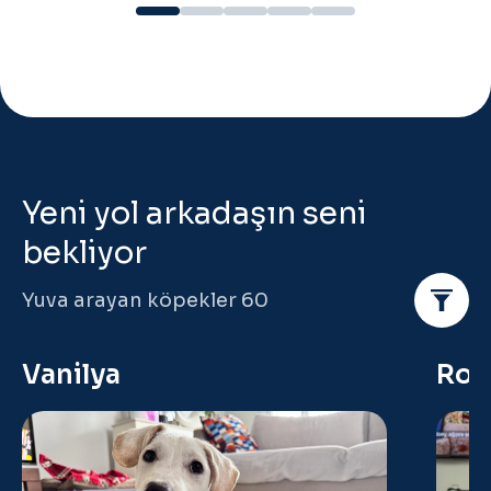
Yeni yol arkadaşın seni
bekliyor
Yuva arayan köpekler
60
Vanilya
Rob