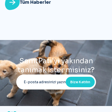
Tüm Haberler
SemtPati’yi yakından
tanımak ister misiniz?
Bize Katılın