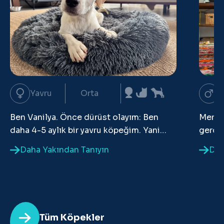
Yavru
Orta
Y
Ben Vanilya. Önce dürüst olayım: Ben
Merhab
daha 4-5 aylık bir yavru köpeğim. Yani
gerçek
oyun oynamayı, keşfetmeyi ve dünyadaki
Yaklaş
Daha Yakından Tanıyın
Dah
her şeyi merak etmeyi çok seviyorum.
civarı
Şimdiden tasmayla yürümeyi biliyorum,
diğer 
geceleri kafesimde sessizce
uyuyabiliyorum, kucağa bayılıyorum ve
kedilerle arkadaş olmaya çalışıyorum.
Tüm Köpekler