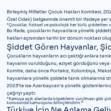
Birleşmiş Milletler Çocuk Hakları Komitesi
, 20
Özel Odak)
belgesinde önemli bir ifadeye yer v
“Çocuklar, fiziksel ve psikolojik her türlü şiddetten
Bu ifade, çocukların hayvanlara yönelik şidde
hakları açısından tarihi bir dönüm noktası olu
Şiddet Gören Hayvanlar, Ş
Çocukların hayvanların acı çektiği anlara tanık 
hayvanın vurulduğunu, eziyet gördüğünü veya ö
Komite, daha önce Portekiz, Kolombiya, Meksik
hayvanlara yönelik şiddete tanık olmalarına izin
2023’te ise Azerbaycan’a yönelik gözlemlerin
çağrıyı yaptı:
“Kamuya açık alanlarda köpeklerin vurulması gibi şid
konusunda kamuoyunu bilinçlendirin.”
Türkiye İçin Ne Anlama Geli