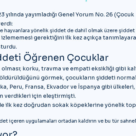
23 yılında yayımladığı
Genel Yorum No. 26 (Çocuk H
erdi:
 ve hayvanlara yönelik şiddet de dahil olmak üzere şidde
ti izlememesi gerektiğini ilk kez açıkça tanımlay
şturdu.
iddeti Öğrenen Çocuklar
olması; korku, travma ve empati eksikliği gibi kalıc
ldürüldüğünü görmek, çocukların şiddeti normalle
a, Peru, Fransa, Ekvador ve İspanya gibi ülkeleri
 verdikleri için eleştirmişti.
de ilk kez doğrudan sokak köpeklerine yönelik to
det içeren uygulamaları ortadan kaldırın ve bu tür sahne
yor?