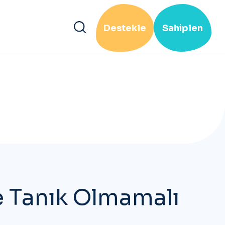
Destekle
Sahiplen
!
e Tanık Olmamalı