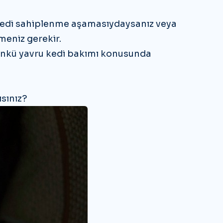
vru kedi sahiplenme aşamasıydaysanız veya
meniz gerekir.
. Çünkü yavru kedi bakımı konusunda
ısınız?