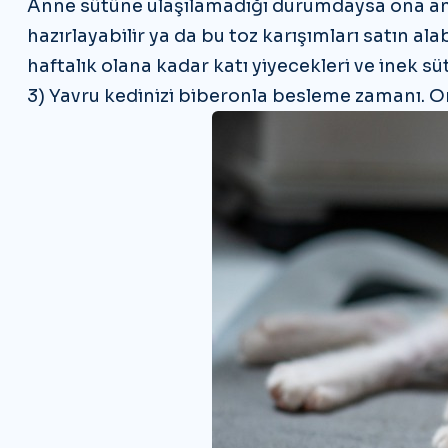
Anne sütüne ulaşılamadığı durumdaysa ona ann
hazırlayabilir ya da bu toz karışımları satın al
haftalık olana kadar katı yiyecekleri ve inek sü
3) Yavru kedinizi biberonla besleme zamanı. On