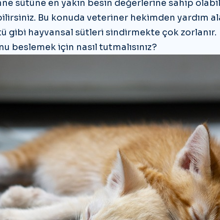
e sütüne en yakın besin değerlerine sahip olabil
abilirsiniz. Bu konuda veteriner hekimden yardım ala
tü gibi hayvansal sütleri sindirmekte çok zorlanır.
u beslemek için nasıl tutmalısınız?